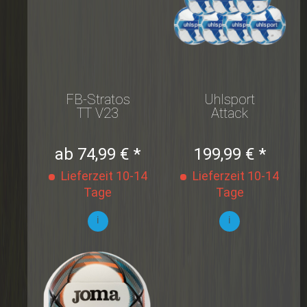
FB-Stratos
Uhlsport
TT V23
Attack
Ballpaket
Addglue Gr.
5 10er Set
ab 74,99 € *
199,99 € *
Lieferzeit 10-14
Lieferzeit 10-14
Tage
Tage
i
i