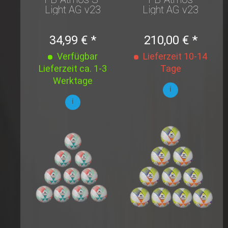
Light AG v23
Light AG v23
Orange/Rot
Orange/Blau
Gr.4
10er Set
34,99 € *
210,00 € *
Verfügbar
Lieferzeit 10-14
Lieferzeit ca. 1-3
Tage
Werktage
i
i