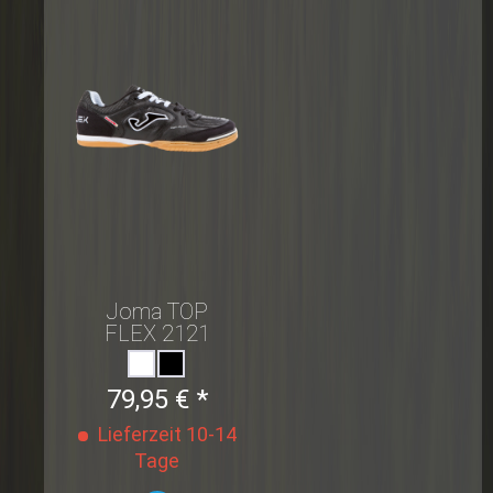
Joma TOP
FLEX 2121
NEGRO
INDOOR
79,95 € *
Hallenschuh
Futsal
Lieferzeit 10-14
Tage