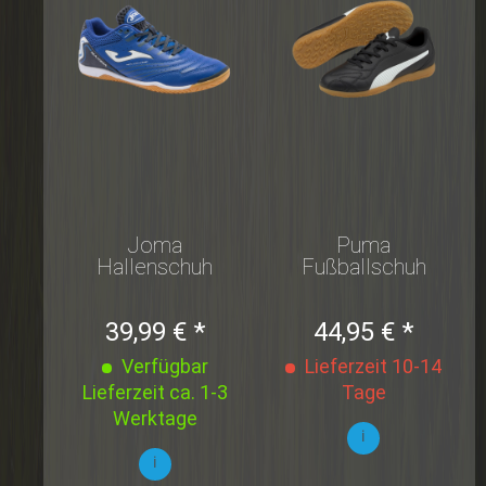
Joma
Puma
Hallenschuh
Fußballschuh
MAXIMA
Monarch II IT
2104 ROYAL
Hallenschuh...
39,99 € *
44,95 € *
INDOOR
Verfügbar
Lieferzeit 10-14
Lieferzeit ca. 1-3
Tage
Werktage
i
i