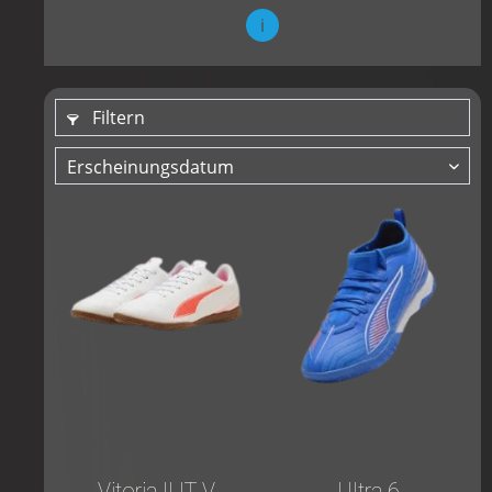
i
Filtern
Vitoria II IT V
Ultra 6