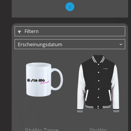
i
Filtern
StaWo Tasse
StaWo