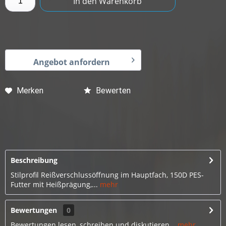
In den
Warenkorb
Angebot anfordern
Merken
Bewerten
Beschreibung
Stilprofil Reißverschlussöffnung im Hauptfach, 150D PES-
Futter mit Heißprägung,...
mehr
Bewertungen
0
Bewertungen lesen, schreiben und diskutieren...
mehr