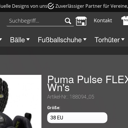
duelle Designs von uns
Zuverlässiger Partner für Verein
Kontakt
Bälle
Fußballschuhe
Torhüter
Puma Pulse FLE
Wn's
Artikel-Nr.:
188094_05
Größe: