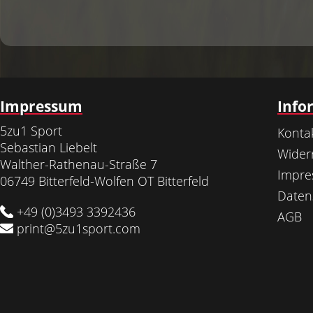
Impressum
Info
5zu1 Sport
Konta
Sebastian Liebelt
Wider
Walther-Rathenau-Straße 7
Impr
06749 Bitterfeld-Wolfen OT Bitterfeld
Daten
+49 (0)3493 3392436
AGB
print@5zu1sport.com