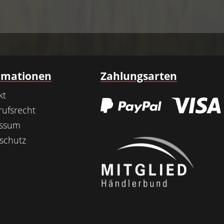
rmationen
Zahlungsarten
kt
rufsrecht
essum
schutz