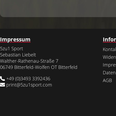
Impressum
Info
5zu1 Sport
Konta
Sebastian Liebelt
Wider
Walther-Rathenau-Straße 7
Impr
06749 Bitterfeld-Wolfen OT Bitterfeld
Daten
+49 (0)3493 3392436
AGB
print@5zu1sport.com