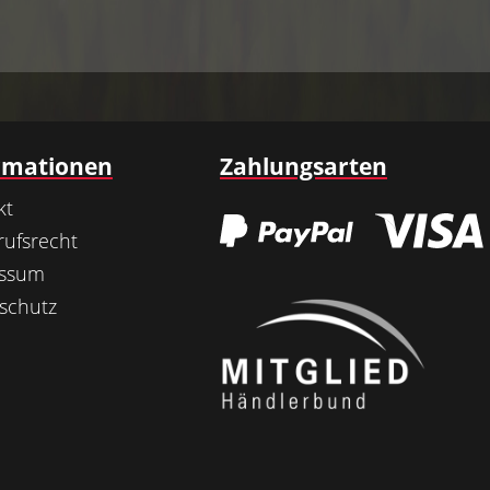
rmationen
Zahlungsarten
kt
rufsrecht
essum
schutz