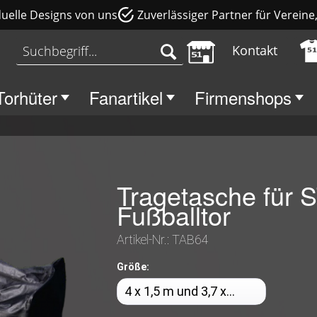
duelle Designs von uns
Zuverlässiger Partner für Verein
Kontakt
Torhüter
Fanartikel
Firmenshops
Tragetasche für
Fußballtor
Artikel-Nr.:
TAB64
Größe: