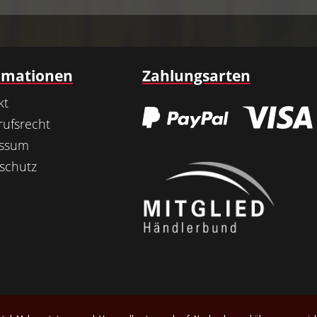
rmationen
Zahlungsarten
kt
rufsrecht
essum
schutz