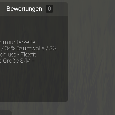
Bewertungen
0
irmunterseite -
 / 34% Baumwolle / 3%
hluss - Flexfit
ne Größe S/M =