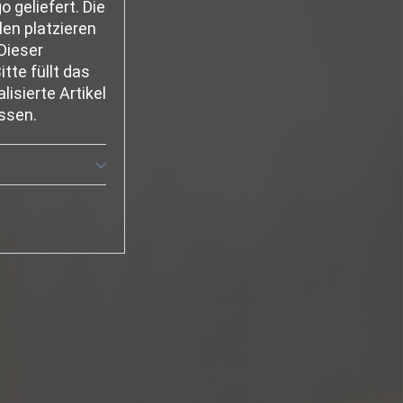
 geliefert. Die
en platzieren
Dieser
tte füllt das
isierte Artikel
ssen.