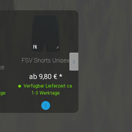
FSV Shorts Unisex
FSV Trainingstrik
Unisex
ke
ab 9,80 € *
ab 21,50 € *
Verfügbar Lieferzeit ca.
Verfügbar Lieferzeit
age
1-3 Werktage
1-3 Werktage
i
i