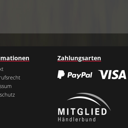
rmationen
Zahlungsarten
kt
rufsrecht
essum
schutz