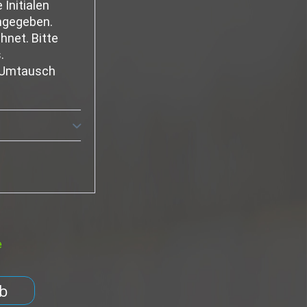
 Initialen
angegeben.
hnet. Bitte
.
m Umtausch
e
b