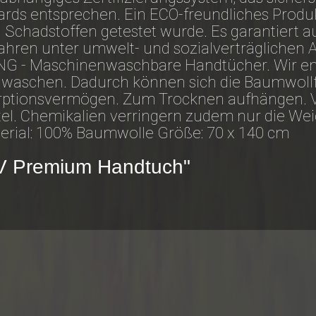
ds entsprechen. Ein ECO-freundliches Produkt
Schadstoffen getestet wurde. Es garantiert a
fahren unter umwelt- und sozialverträglichen
NG - Maschinenwaschbare Handtücher. Wir em
 waschen. Dadurch können sich die Baumwollf
rptionsvermögen. Zum Trocknen aufhängen. 
tel. Chemikalien verringern zudem nur die We
terial: 100% Baumwolle Größe: 70 x 140 cm
SV Premium Handtuch"