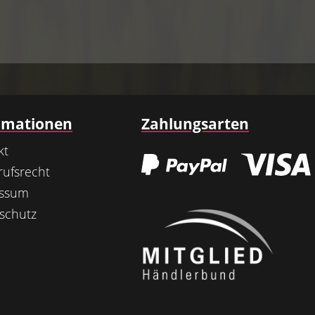
rmationen
Zahlungsarten
kt
rufsrecht
essum
schutz