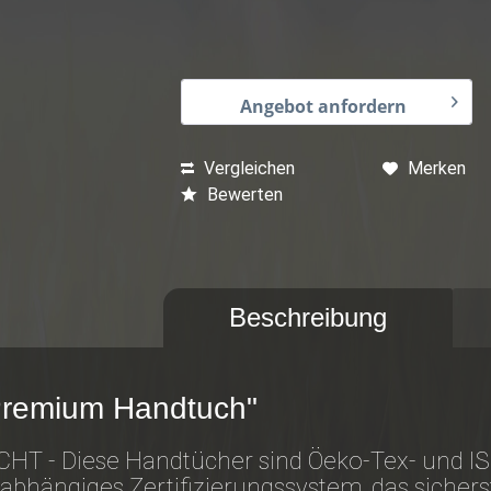
Angebot anfordern
Vergleichen
Merken
Bewerten
Beschreibung
Premium Handtuch"
 - Diese Handtücher sind Öeko-Tex- und ISO 
bhängiges Zertifizierungssystem, das sicherste