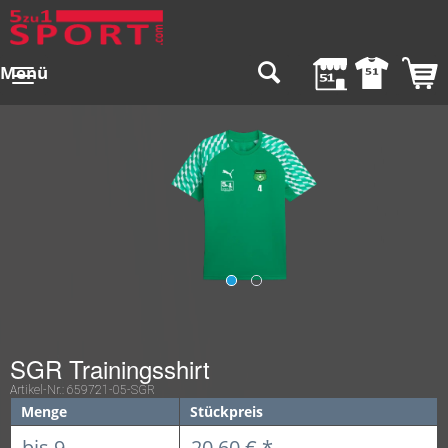
Menü
SGR Trainingsshirt
Artikel-Nr.:
659721-05-SGR
Menge
Stückpreis
bis
9
20,60 € *