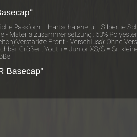
Basecap"
che Passform - Hartschalenetui - Silberne Sch
e - Materialzusammensetzung : 63% Polyester
iten):Verstärkte Front - Verschluss): Ohne Versc
chbar Größen: Youth = Junior XS/S = Sr. klei
röße
VR Basecap"