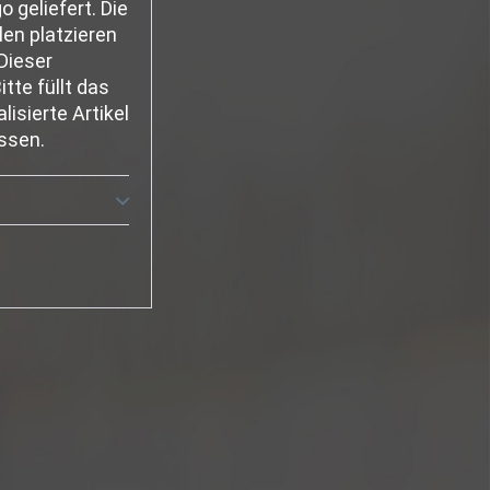
 geliefert. Die
en platzieren
Dieser
tte füllt das
isierte Artikel
ssen.