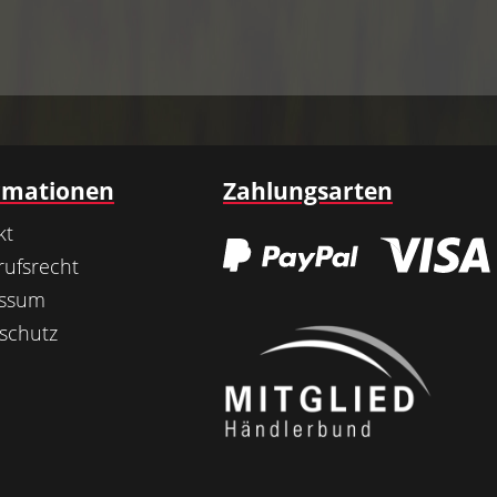
rmationen
Zahlungsarten
kt
rufsrecht
essum
schutz