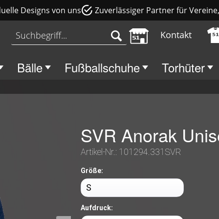
duelle Designs von uns
Zuverlässiger Partner für Verein
Kontakt
Bälle
Fußballschuhe
Torhüter
SVR Anorak Unis
Artikel-Nr.:
101294.331SVR
Größe:
Aufdruck: