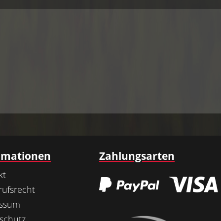
rmationen
Zahlungsarten
kt
rufsrecht
essum
schutz