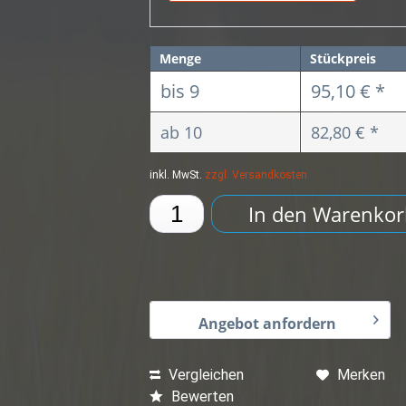
Menge
Stückpreis
bis
9
95,10 € *
ab
10
82,80 € *
inkl. MwSt.
zzgl. Versandkosten
In den
Warenkor
Angebot anfordern
Vergleichen
Merken
Bewerten