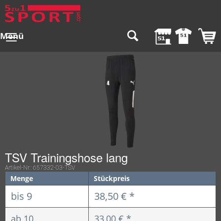
Menü
TSV Trainingshose lang
Artikel-Nr.:
657332-03-TSV
Menge
Stückpreis
bis
9
38,50 € *
ab
10
33,00 € *