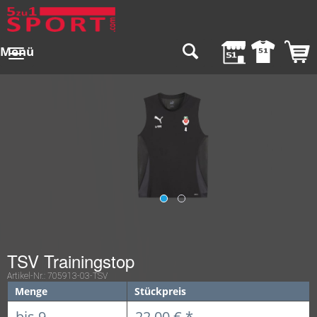
Menü
TSV Trainingstop
Artikel-Nr.:
705913-03-TSV
Menge
Stückpreis
bis
9
22,00 € *