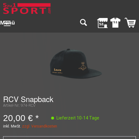
Menü
RCV Snapback
Artikel-Nr.:
974-RCV
20,00 € *
Lieferzeit 10-14 Tage
inkl. MwSt.
zzgl. Versandkosten