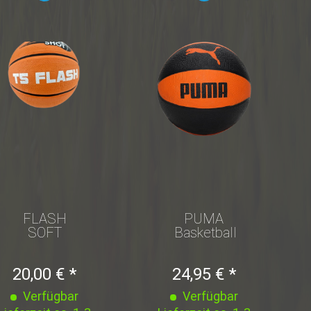
FLASH
PUMA
SOFT
Basketball
TOUCH
Ind
BASKETBALL
Erwachsene,
20,00 € *
24,95 € *
- GR.5
Unisex,...
Verfügbar
Verfügbar