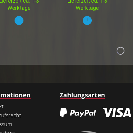
Lieferzeit ca. 1-3
Lieferzeit ca. 1-3
Werktage
Werktage
i
i
rmationen
Zahlungsarten
kt
rufsrecht
essum