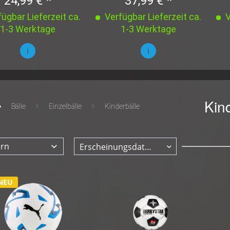
24,99 € *
37,99 € *
ügbar Lieferzeit ca.
Verfügbar Lieferzeit ca.
V
1-3 Werktage
1-3 Werktage
i
i
Kin
Bälle
Einzelbälle
Kinderbälle
ern
NEU