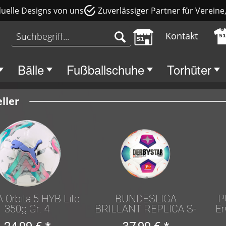
duelle Designs von uns
Zuverlässiger Partner für Verein
Kontakt
Bälle
Fußballschuhe
Torhüter
ller
Orbita 5 HYB Lite
BUNDESLIGA
P
350g Gr. 4
BRILLANT REPLICA S-
Er
LIGHT V23 4