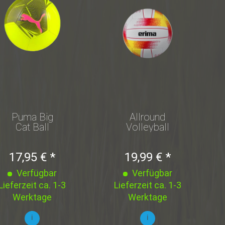
Puma Big
Allround
Cat Ball
Volleyball
Yellow
Gr. 5
Alert-
17,95 € *
19,99 € *
Aged
Silver
Verfügbar
Verfügbar
Gr.5
Lieferzeit ca. 1-3
Lieferzeit ca. 1-3
Werktage
Werktage
i
i