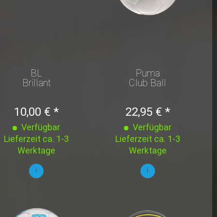
BL
Puma
Brillant
Club Ball
Minifußball
V24
10,00 € *
22,95 € *
2024/2025
Verfügbar
Verfügbar
Lieferzeit ca. 1-3
Lieferzeit ca. 1-3
Werktage
Werktage
i
i