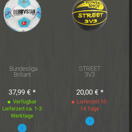
Bundesliga
STREET
Brillant
3V3
Replica
BASKETBALL
v24
37,99 € *
20,00 € *
Verfügbar
Lieferzeit 10-
Lieferzeit ca. 1-3
14 Tage
Werktage
i
i