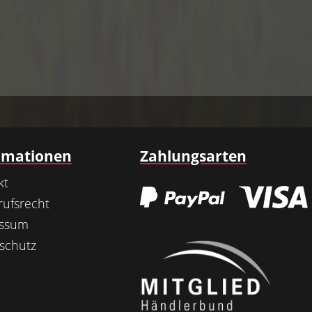
rmationen
Zahlungsarten
kt
rufsrecht
essum
schutz